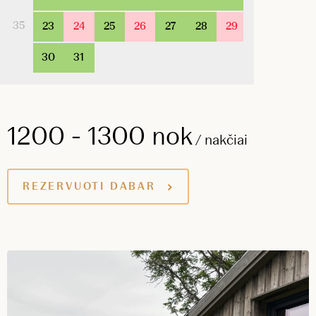
35
23
24
25
26
27
28
29
30
31
1
2
3
4
5
1200 - 1300 nok
/ nakčiai
REZERVUOTI DABAR