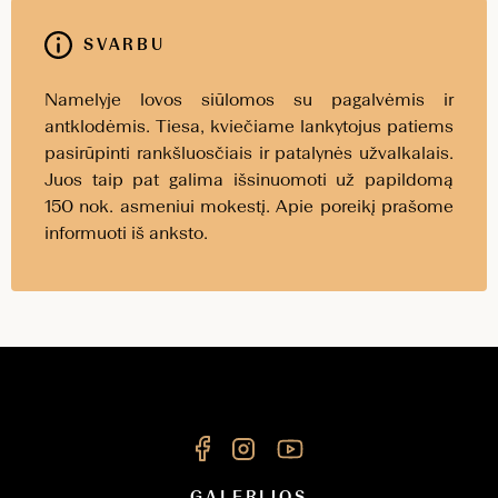
SVARBU
Namelyje lovos siūlomos su pagalvėmis ir
antklodėmis. Tiesa, kviečiame lankytojus patiems
pasirūpinti rankšluosčiais ir patalynės užvalkalais.
Juos taip pat galima išsinuomoti už papildomą
150 nok. asmeniui mokestį. Apie poreikį prašome
informuoti iš anksto.
GALERIJOS