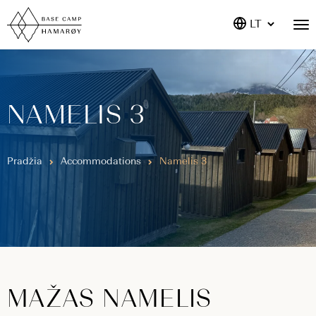
LT
NAMELIS 3
Pradžia
Accommodations
Namelis 3
MAŽAS NAMELIS