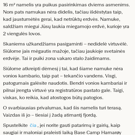
16 m² namelis yra puikus pasirinkimas dviems asmenims.
Nors pats namukas nėra didelis, tačiau išdėstytas taip,
kad jaustumėtės gerai, kad netrūktų erdvės. Namuke,
saldžiam miegui Jūsų laukia miegamojo erdvė, kurioje yra
2 viengulės lovos.
Skaniems užkandžiams pasigaminti – nedidelė virtuvėlė.
Siūlome jais mėgautis mažoje, tačiau jaukioje svetainės
erdvėje. Tai ir puiki zona vakaro stalo žaidimams.
Siūlome atkreipti dėmesį į tai, kad šiame namuke nėra
vonios kambario, taip pat – tekančio vandens. Visgi,
patogumais galėsite naudotis. Bendri vonios kambariai ir
pilnai įrengta virtuvė yra registratūros pastato gale. Taigi,
viskas, ko reikia, kad atostogos būtų patogios.
O svarbiausias privalumas, kad šis namelis turi terasą.
Vaizdas iš jo – tiesiai į žadą atimantį fjordą.
Spustelkite
čia
, jei norite gauti patarimų ir gairių, kaip
saugiai ir maloniai praleisti laiką Base Camp Hamarøy