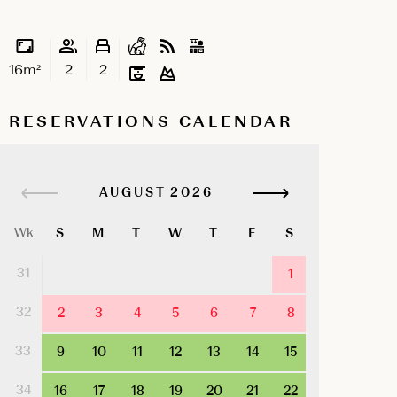
16m²
2
2
RESERVATIONS CALENDAR
AUGUST
S
M
T
W
T
F
S
Wk
31
1
32
2
3
4
5
6
7
8
33
9
10
11
12
13
14
15
34
16
17
18
19
20
21
22