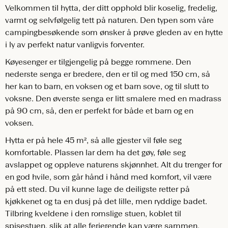
Velkommen til hytta, der ditt opphold blir koselig, fredelig,
varmt og selvfølgelig tett på naturen. Den typen som våre
campingbesøkende som ønsker å prøve gleden av en hytte
i ly av perfekt natur vanligvis forventer.
Køyesenger er tilgjengelig på begge rommene. Den
nederste senga er bredere, den er til og med 150 cm, så
her kan to barn, en voksen og et barn sove, og til slutt to
voksne. Den øverste senga er litt smalere med en madrass
på 90 cm, så, den er perfekt for både et barn og en
voksen.
Hytta er på hele 45 m², så alle gjester vil føle seg
komfortable. Plassen lar dem ha det gøy, føle seg
avslappet og oppleve naturens skjønnhet. Alt du trenger for
en god hvile, som går hånd i hånd med komfort, vil være
på ett sted. Du vil kunne lage de deiligste retter på
kjøkkenet og ta en dusj på det lille, men ryddige badet.
Tilbring kveldene i den romslige stuen, koblet til
spisestuen, slik at alle ferierende kan være sammen.