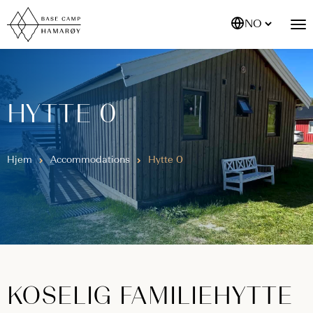
NO
HYTTE 0
Hjem
Accommodations
Hytte 0
KOSELIG FAMILIEHYTTE