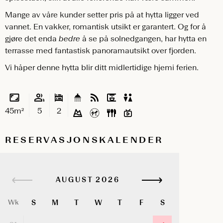
Mange av våre kunder setter pris på at hytta ligger ved
vannet. En vakker, romantisk utsikt er garantert. Og for å
gjøre det enda
bedre
å se på solnedgangen, har hytta en
terrasse med fantastisk panoramautsikt over fjorden.
Vi håper denne hytta blir ditt midlertidige hjemi ferien.
45m²
5
2
RESERVASJONSKALENDER
AUGUST
S
M
T
W
T
F
S
Wk